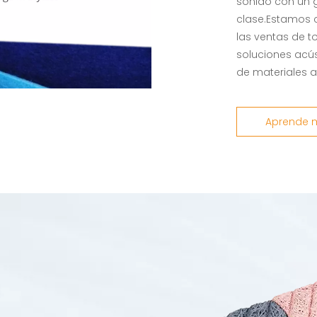
sonido con un 
clase.Estamos 
las ventas de t
soluciones acús
de materiales a
Aprende 