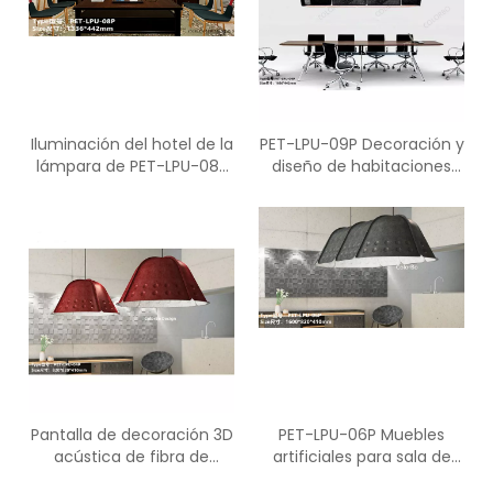
Iluminación del hotel de la
PET-LPU-09P Decoración y
lámpara de PET-LPU-08P
diseño de habitaciones
para la decoración y el
Iluminación colgante de
partido de la Navidad
araña moderna
Pantalla de decoración 3D
PET-LPU-06P Muebles
acústica de fibra de
artificiales para sala de
poliéster PET-LPU-04P
estar y decoración de