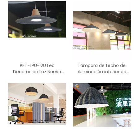
habitaciones con luz LED
PET-LPU-12U Led
Lámpara de techo de
Decoración Luz Nueva
iluminación interior de
llegada Motif Aladdin
diseño y decoración de
Magic Lamp
habitaciones PET-LPU-10U