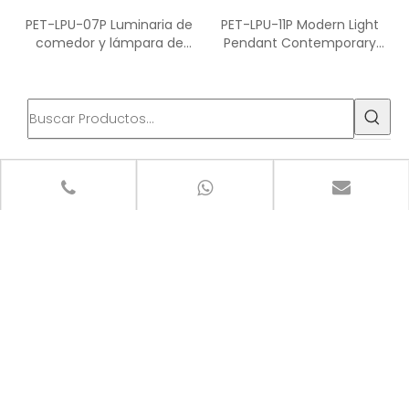
PET-LPU-07P Luminaria de
PET-LPU-11P Modern Light
comedor y lámpara de
Pendant Contemporary
araña de techo
para iluminación de
hoteles
categoria de producto
Últimas noticias