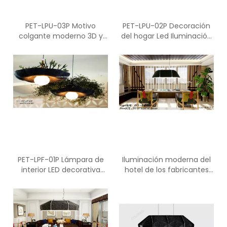
PET-LPU-03P Motivo
PET-LPU-02P Decoración
colgante moderno 3D y
del hogar Led Iluminación
lámpara LED para el hogar
de techo y lámpara de
mesa
PET-LPF-01P Lámpara de
Iluminación moderna del
interior LED decorativa
hotel de los fabricantes
para el hogar con función
ligeros de moda PET-LPF-
práctica de PET
05P para la decoración