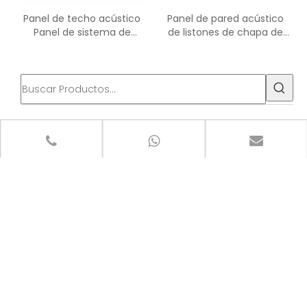
Panel de techo acústico
Panel de pared acústico
Panel de sistema de
de listones de chapa de
techo absorbente de
madera para prueba de
sonido
sonido
categoria de producto
Últimas noticias