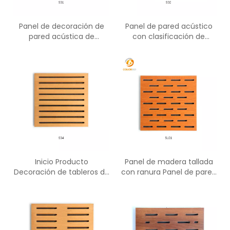
Panel de decoración de
Panel de pared acústico
pared acústica de
con clasificación de
madera Panel acústico de
incendio de panel tallado
madera insonorizado
de madera ranurado
Inicio Producto
Panel de madera tallada
Decoración de tableros de
con ranura Panel de pared
madera Panel de pared 3D
acústico resistente al
acústico ignífugo
fuego