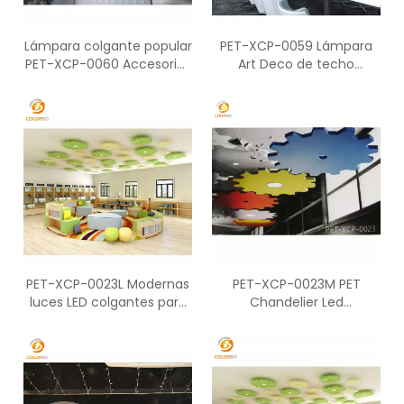
Lámpara colgante popular
PET-XCP-0059 Lámpara
PET-XCP-0060 Accesorios
Art Deco de techo
de iluminación de techo
moderna en forma de
para oficina en el hogar
abanico única
PET-XCP-0023L Modernas
PET-XCP-0023M PET
luces LED colgantes para
Chandelier Led
engranajes
iluminación de techo para
decoración del hogar