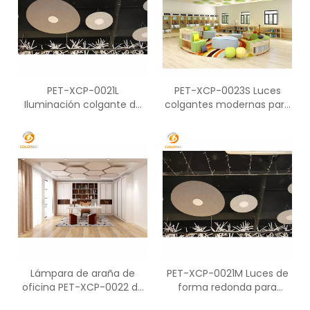
PET-XCP-0021L
PET-XCP-0023S Luces
Iluminación colgante de
colgantes modernas para
araña moderna de
engranajes de decoración
paneles de PET de corte
LED de lujo
Lámpara de araña de
PET-XCP-0021M Luces de
oficina PET-XCP-0022 de
forma redonda para
gran venta en forma
decoración de oficina,