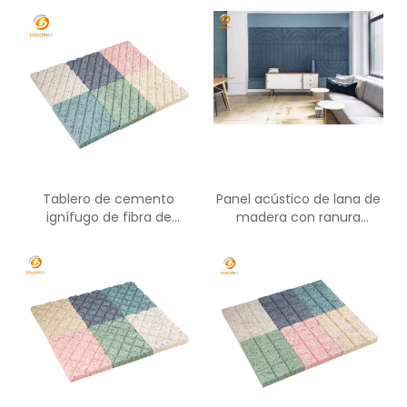
Panel absorbente de
sonido
Tablero de cemento
Panel acústico de lana de
ignífugo de fibra de
madera con ranura
madera resistente al
redonda Panel ignífugo
fuego del proveedor de
China con precio bajo