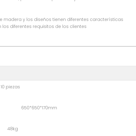
nte madera y los diseños tienen diferentes características
s diferentes requisitos de los clientes
iezas
a: 650*650*170mm
 48kg