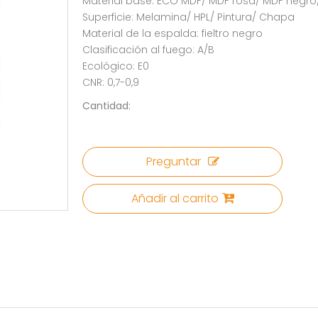
Material base: ECO MDF/ MDF rosa/ MDF negr
Superficie: Melamina/ HPL/ Pintura/ Chapa
Material de la espalda: fieltro negro
Clasificación al fuego: A/B
Ecológico: E0
CNR: 0,7-0,9
Cantidad:
Preguntar
Añadir al carrito