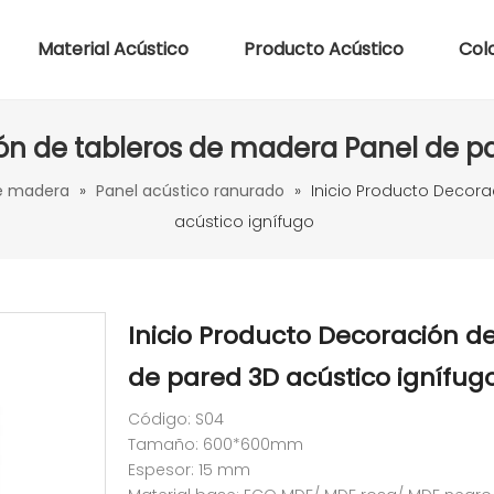
Material Acústico
Producto Acústico
Col
ión de tableros de madera Panel de pa
de madera
»
Panel acústico ranurado
»
Inicio Producto Decor
acústico ignífugo
Inicio Producto Decoración d
de pared 3D acústico ignífug
Código: S04
Tamaño: 600*600mm
Espesor: 15 mm