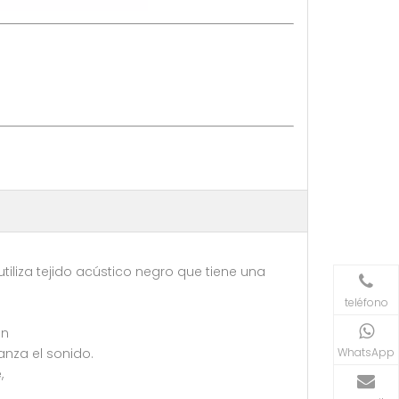
utiliza tejido acústico negro que tiene una
teléfono
ión
WhatsApp
canza el sonido.
e,