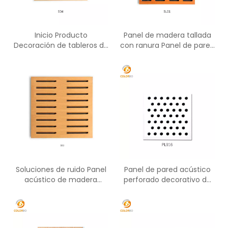
Inicio Producto
Panel de madera tallada
Decoración de tableros de
con ranura Panel de pared
madera Panel de pared 3D
acústico resistente al
acústico ignífugo
fuego
Soluciones de ruido Panel
Panel de pared acústico
acústico de madera
perforado decorativo de
ranurada para varios
madera interior
lugares