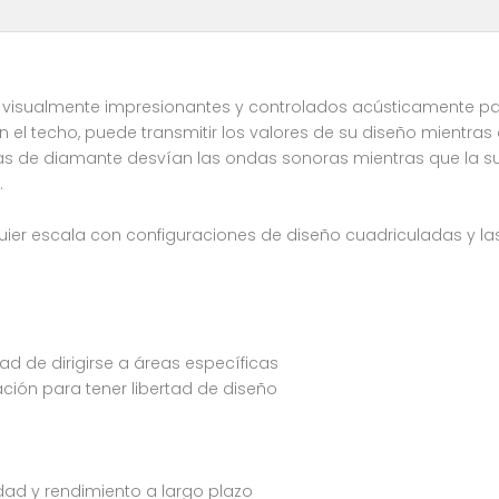
s visualmente impresionantes y controlados acústicamente par
 el techo, puede transmitir los valores de su diseño mientra
tas de diamante desvían las ondas sonoras mientras que la sup
.
quier escala con configuraciones de diseño cuadriculadas y las
ad de dirigirse a áreas específicas
ación para tener libertad de diseño
dad y rendimiento a largo plazo