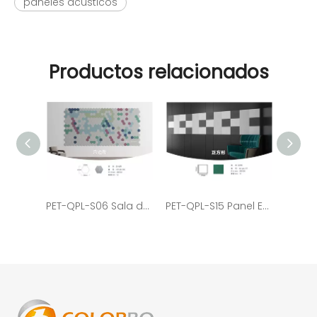
paneles acusticos
Productos relacionados
PET-QPL-S06 Sala de reuniones hexagonal Panel PET ECO
PET-QPL-S15 Panel ECO de PET acústico para puerta de aislamiento reciclado cuadrado