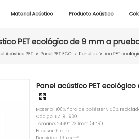
Material Acústico
Producto Acústico
Col
stico PET ecológico de 9 mm a prueba
el Acústico PET
»
Panel PET ECO
»
Panel acústico PET ecoló
Panel acústico PET ecológic
Material: 100% fibra de poliéster y 50% recicla
Código: BZ-9-1900
Tamaño: 2440*1220mm (4'*8')
Espesor: 9 mm
Densidad: 1,9 kg/m²