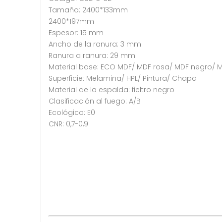
Tamaño: 2400*133mm
2400*197mm
Espesor: 15 mm
Ancho de la ranura: 3 mm
Ranura a ranura: 29 mm
Material base: ECO MDF/ MDF rosa/ MDF negro/
Superficie: Melamina/ HPL/ Pintura/ Chapa
Material de la espalda: fieltro negro
Clasificación al fuego: A/B
Ecológico: E0
CNR: 0,7-0,9