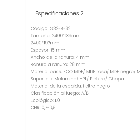
Especificaciones 2
Código: G32-4-32
Tamaño: 2400*133mm
2400*197mm
Espesor: 15 mm
Ancho de la ranura: 4 mm
Ranura a ranura: 28 mm
Material base: ECO MDF/ MDF rosa/ MDF negro/
Superficie: Melamina/ HPL/ Pintura/ Chapa
Material de la espalda: fieltro negro
Clasificación al fuego: A/B
Ecológico: E0
CNR: 0,7-0,9