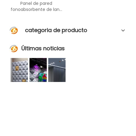
Panel de pared
fonoabsorbente de lana
de madera hexagonal con
función decorativa
categoria de producto
Últimas noticias
Usamos el mercado para impulsar el diseño, el diseño para mejorar la tecnología
Los materiales acústicos ColorBo se han exportado a más de 80 países y regiones
ColorBo toma la acústica como principal elemento de diseño
Al combinar varios materiales
Hoy en día, los materiales
ColorBo toma la acústica como el
para agregar segmentos de
acústicos ColorBo se han
principal elemento de diseño,
absorción de audio, desde el
exportado a más de 80 países y
seleccionando las materias