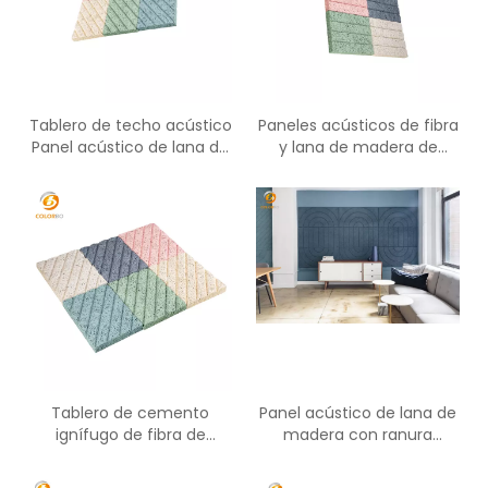
Tablero de techo acústico
Paneles acústicos de fibra
Panel acústico de lana de
y lana de madera de
madera
cemento de nuevo diseño
Panel absorbente de
sonido
Tablero de cemento
Panel acústico de lana de
ignífugo de fibra de
madera con ranura
madera resistente al
redonda Panel ignífugo
fuego del proveedor de