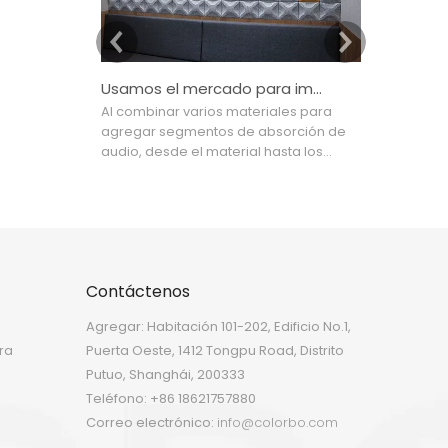
Usamos el mercado para impulsar el diseño, el diseño para mejorar la tecnología
Al combinar varios materiales para
Hoy en día,
agregar segmentos de absorción de
ColorBo se
audio, desde el material hasta los
países y re
productos terminados, desde la
el Pacífico,
industria hasta la decoración del
aeropuertos
hogar, utilizamos el mercado para
otros camp
impulsar el diseño, el diseño para
industrial.
mejorar la tecnología y la tecnología
más adecua
para liderar la producción que intenta
decoración
Contáctenos
crear un alto imagen del modelo final
en la acústica
Agregar: Habitación 101-202, Edificio No.1,
ra
Puerta Oeste, 1412 Tongpu Road, Distrito
Putuo, Shanghái, 200333
Teléfono: +86 18621757880
Correo electrónico:
info@colorbo.com