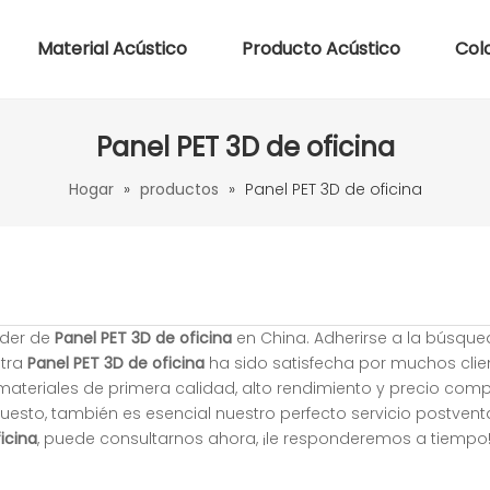
Material Acústico
Producto Acústico
Col
Panel PET 3D de oficina
Hogar
»
productos
»
Panel PET 3D de oficina
íder de
Panel PET 3D de oficina
en China. Adherirse a la búsque
stra
Panel PET 3D de oficina
ha sido satisfecha por muchos clien
ateriales de primera calidad, alto rendimiento y precio compe
esto, también es esencial nuestro perfecto servicio postventa
icina
, puede consultarnos ahora, ¡le responderemos a tiempo