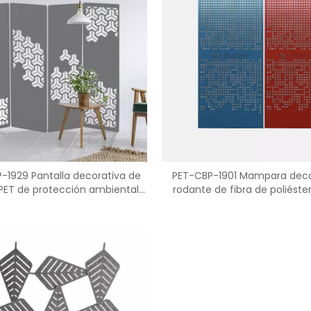
-1929 Pantalla decorativa de
PET-CBP-1901 Mampara deco
PET de protección ambiental
rodante de fibra de poliéste
cuádruple
hueca para partición de hab