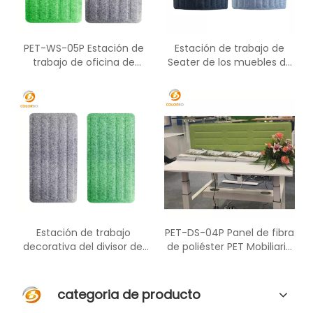
PET-WS-05P Estación de
Estación de trabajo de
trabajo de oficina de
Seater de los muebles de
material de fibra de
oficina de PET-WD-02P de
poliéster ignífugo y de
la pantalla del ANIMAL
absorción de sonido
DOMÉSTICO para la
partición
Estación de trabajo
PET-DS-04P Panel de fibra
decorativa del divisor del
de poliéster PET Mobiliario
asiento de la pantalla PET-
de oficina Material
WD-01P para dos personas
acústico Partición de
pantalla de escritorio de
categoria de producto
oficina