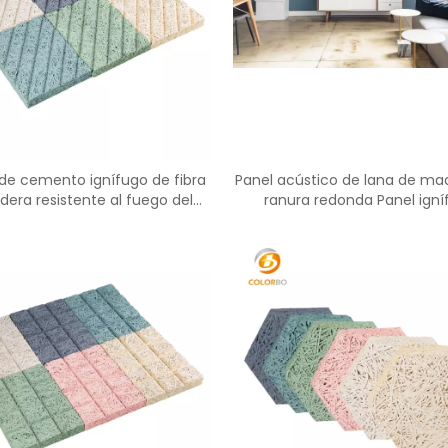
<
>
 de cemento ignífugo de fibra
Panel acústico de lana de ma
era resistente al fuego del
ranura redonda Panel igní
or de China con precio bajo