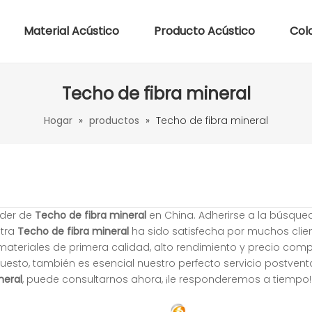
Material Acústico
Producto Acústico
Col
Techo de fibra mineral
Hogar
»
productos
»
Techo de fibra mineral
íder de
Techo de fibra mineral
en China. Adherirse a la búsque
stra
Techo de fibra mineral
ha sido satisfecha por muchos clien
ateriales de primera calidad, alto rendimiento y precio compe
esto, también es esencial nuestro perfecto servicio postventa
neral
, puede consultarnos ahora, ¡le responderemos a tiempo!