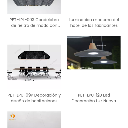
PET-LPL-003 Candelabro
Iluminación moderna del
de fieltro de moda con
hotel de los fabricantes
costuras de personalidad
ligeros de moda PET-LPF-
creativa
05P para la decoración
PET-LPU-09P Decoración y
PET-LPU-12U Led
diseño de habitaciones
Decoración Luz Nueva
Iluminación colgante de
llegada Motif Aladdin
araña moderna
Magic Lamp