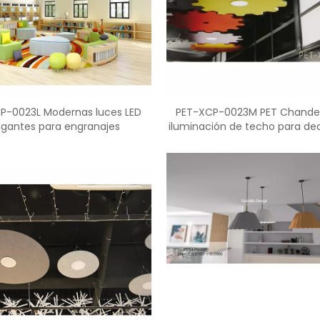
<
>
P-0023L Modernas luces LED
PET-XCP-0023M PET Chandel
lgantes para engranajes
iluminación de techo para de
del hogar