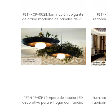
PET-XCP-0021L Iluminación colgante
PET-
de araña moderna de paneles de PET
redonda
de corte
PET-LPF-01P Lámpara de interior LED
Ilumina
decorativa para el hogar con función
fabrica