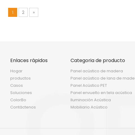
05P para la decoración
araña moderna
1
2
»
Enlaces rápidos
Categoria de producto
Hogar
Panel acústico de madera
productos
Panel acústico de lana de made
Casos
Panel Acústico PET
Soluciones
Panel envuelto en tela acústica
ColorBo
Iluminación Acústica
Contáctenos
Mobiliario Acústico