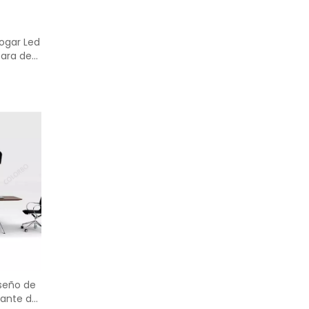
ogar Led
para de
seño de
gante de