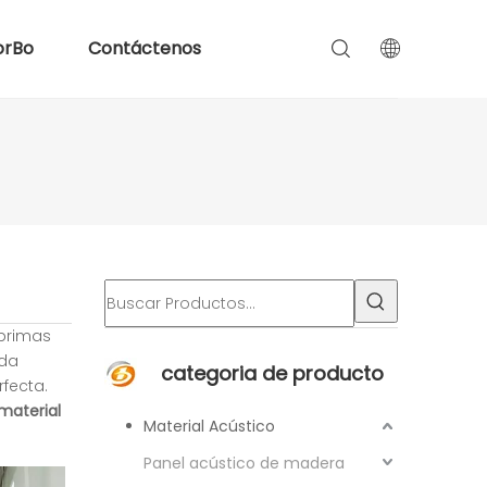
orBo
Contáctenos
 primas
ada
categoria de producto
rfecta.
material
Material Acústico
Panel acústico de madera