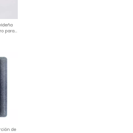
videña
ro para
rción de