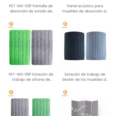
PET-WS-03P Pantalla de
Panel acústico para
absorción de sonido de
muebles de absorción de
material acústico PET
sonido de oficina de fibra
de poliéster PET-WS-04P
PET-WS-05P Estación de
Estación de trabajo de
trabajo de oficina de
Seater de los muebles de
material de fibra de
oficina de PET-WD-02P de
poliéster ignífugo y de
la pantalla del ANIMAL
absorción de sonido
DOMÉSTICO para la
partición