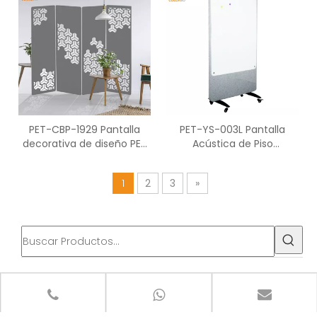
PET-CBP-1929 Pantalla
PET-YS-003L Pantalla
decorativa de diseño PET
Acústica de Piso
de protección ambiental
Combinada con Fibra de
cuádruple
Poliéster
1
2
3
»
categoria de producto