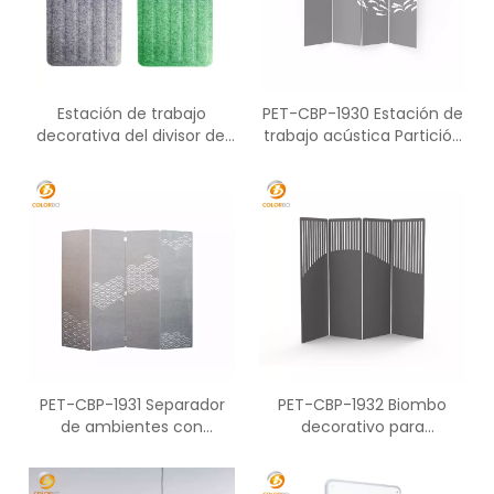
Estación de trabajo
PET-CBP-1930 Estación de
decorativa del divisor del
trabajo acústica Partición
asiento de la pantalla PET-
de altura completa de
WD-01P para dos personas
pantalla derecha
PET-CBP-1931 Separador
PET-CBP-1932 Biombo
de ambientes con
decorativo para
pantalla decorativa y
habitación, oficina y
estación de trabajo de
escuela
oficina moderna