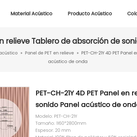
Material Acústico
Producto Acústico
Col
n relieve Tablero de absorción de son
acústico
»
Panel de PET en relieve
»
PET-CH-21Y 4D PET Panel e
acústico de onda
PET-CH-21Y 4D PET Panel en r
sonido Panel acústico de on
Modelo: PET-CH-21Y
Tamaño: 1160*2800mm
Espesor: 20 mm