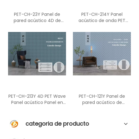
PET-CH-23Y Panel de
PET-CH-214Y Panel
pared acústico 4D de
acústico de onda PET
material insonorizado de
Panel en relieve Panel
fibra de poliéster
acústico de sonido
PET-CH-213Y 4D PET Wave
PET-CH-121Y Panel de
Panel acústico Panel en
pared acústico de
relieve Tablero
material insonorizado de
absorbente de sonido
fibra de poliéster 4D
categoria de producto