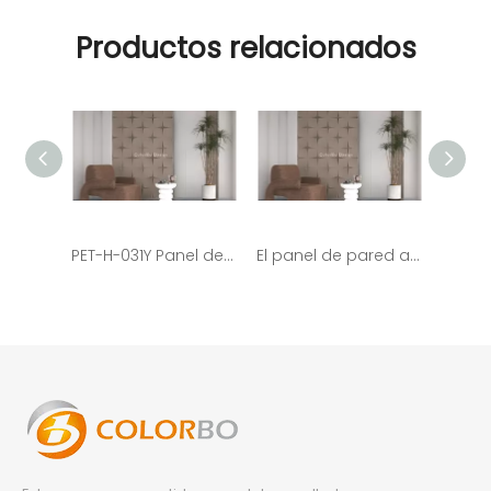
Productos relacionados
PET-H-031Y Panel de pared 3D decorativo de alta calidad Panel acústico para mascotas para oficina
El panel de pared acústico 3D del ANIMAL DOMÉSTICO de los paneles acústicos de la fibra de poliéster de PET-H-030Y para la oficina y el estudio