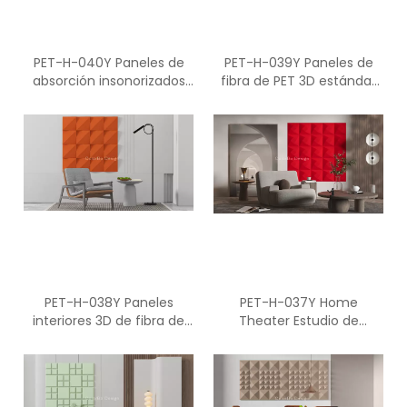
PET-H-040Y Paneles de
PET-H-039Y Paneles de
absorción insonorizados
fibra de PET 3D estándar
de fibra de poliéster 3D
acústico de absorción
ignífugos para interiores
PET-H-038Y Paneles
PET-H-037Y Home
interiores 3D de fibra de
Theater Estudio de
poliéster de material
grabación Insonorización
acústico
Paneles acústicos 3D