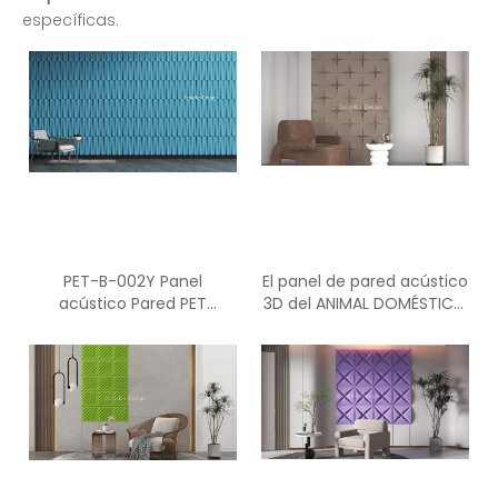
específicas.
PET-B-002Y Panel
El panel de pared acústico
acústico Pared PET
3D del ANIMAL DOMÉSTICO
Insonorización Oficina
de los paneles acústicos
Paneles acústicos de fibra
de la fibra de poliéster de
decorativa PET
PET-H-030Y para la
oficina y el estudio