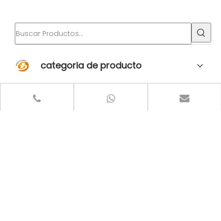
alta calidad Panel
pared acústico PET 3D
acústico para mascotas
para oficina
categoria de producto
Últimas noticias
Usamos el mercado para impulsar el diseño, el diseño para mejorar la tecnología
Los materiales acústicos ColorBo se han exportado a más de 80 países y regiones
ColorBo toma la acústica como principal elemento de diseño