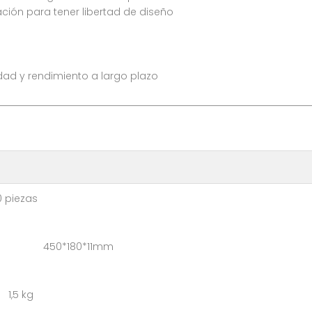
ación para tener libertad de diseño
dad y rendimiento a largo plazo
ezas
: 450*180*11mm
,5 kg