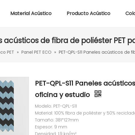
Material Acústico
Producto Acústico
Col
 acústicos de fibra de poliéster PET pa
ico PET
»
Panel PET ECO
»
PET-QPL-S11 Paneles acústicos de fib
PET-QPL-S11 Paneles acústicos
oficina y estudio
Modelo: PET-QPL-S11
Material: 100% fibra de poliéster y 50% recicla
Tamaño: 381*127mm
Espesor: 9 mm
Densidad: 1,9 kg/m²