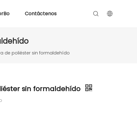
orBo
Contáctenos
aldehído
ra de poliéster sin formaldehído
liéster sin formaldehído
do