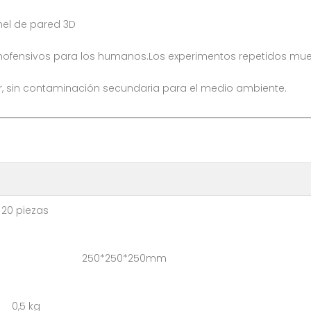
nel de pared 3D
nofensivos para los humanos.Los experimentos repetidos muest
uir, sin contaminación secundaria para el medio ambiente.
iezas
 caja: 250*250*250mm
,5 kg