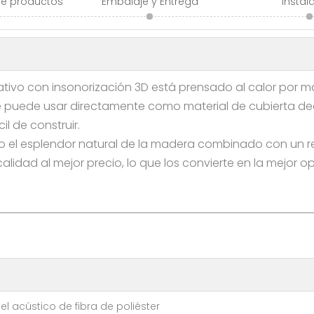
de productos
Embalaje y Entrega
Instal
ativo con insonorización 3D está prensado al calor por mat
Se puede usar directamente como material de cubierta d
il de construir.
 el esplendor natural de la madera combinado con un re
idad al mejor precio, lo que los convierte en la mejor o
l acústico de fibra de poliéster