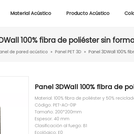
Material Acústico
Producto Acústico
Col
DWall 100% fibra de poliéster sin form
anel de pared acústico
»
Panel PET 3D
»
Panel 3DWall 100% fib
Panel 3DWall 100% fibra de po
Material: 100% fibra de poliéster y 50% recicla
Código: PET-AO-01P
Tamaño: 200*200mm
Espesor: 40 mm
Clasificación al fuego: B1
Ecológico: E0