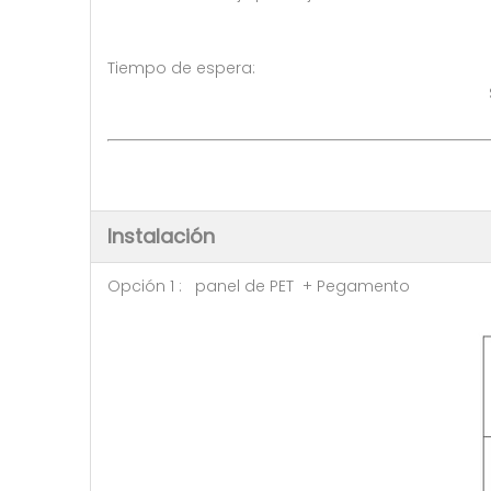
Tiempo de espera: 7-10 dí
Ser negociado ( >
Instalación
Opción 1 : panel de PET + Pegamento