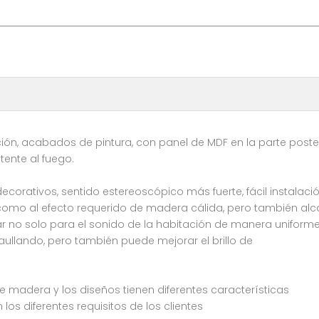
ción, acabados de pintura, con panel de MDF en la parte poster
tente al fuego.
ecorativos, sentido estereoscópico más fuerte, fácil instalac
n como al efecto requerido de madera cálida, pero también al
izar no solo para el sonido de la habitación de manera uniform
aullando, pero también puede mejorar el brillo de
nte madera y los diseños tienen diferentes características
s diferentes requisitos de los clientes