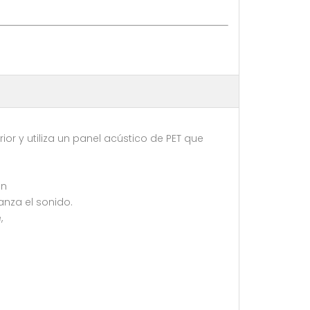
ior y utiliza un panel acústico de PET que
ión
canza el sonido.
e,