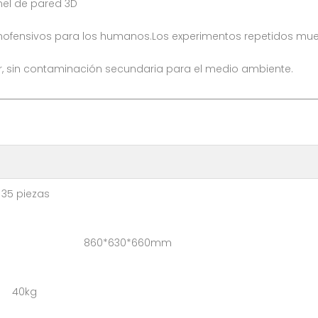
nel de pared 3D
nofensivos para los humanos.Los experimentos repetidos muest
uir, sin contaminación secundaria para el medio ambiente.
iezas
r caja: 860*630*660mm
 40kg