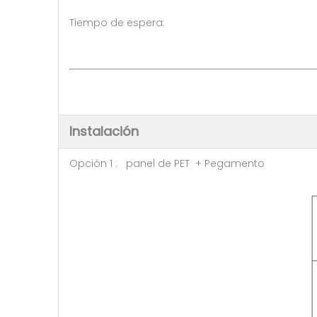
Tiempo de espera: 7-10 dí
Ser negociado ( >
Instalación
Opción 1 : panel de PET + Pegamento