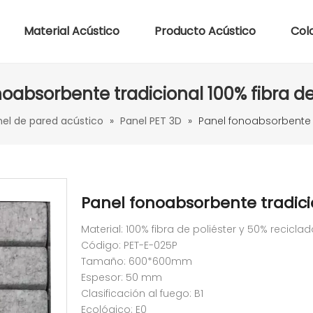
Material Acústico
Producto Acústico
Col
oabsorbente tradicional 100% fibra de
nel de pared acústico
»
Panel PET 3D
»
Panel fonoabsorbente t
Panel fonoabsorbente tradicio
Material: 100% fibra de poliéster y 50% recicla
Código: PET-E-025P
Tamaño: 600*600mm
Espesor: 50 mm
Clasificación al fuego: B1
Ecológico: E0