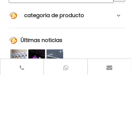
categoria de producto
Últimas noticias
Usamos el mercado para impulsar el diseño, el diseño para mejorar la tecnología
Los materiales acústicos ColorBo se han exportado a más de 80 países y regiones
ColorBo toma la acústica como principal elemento de diseño
Al combinar varios materiales
Hoy en día, los materiales
ColorBo toma la acústica como el
para agregar segmentos de
acústicos ColorBo se han
principal elemento de diseño,
absorción de audio, desde el
exportado a más de 80 países y
seleccionando las materias
material hasta los productos
regiones, como Europa, Asia y el
primas más ecológicas para