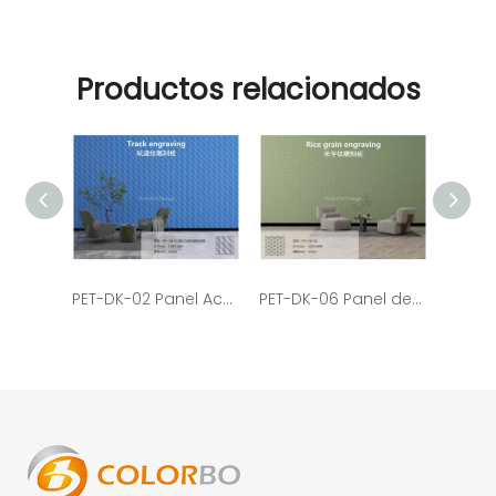
Productos relacionados
PET-DK-02 Panel Acústico Tallado en PET de Material Reciclado para Decoración de Cine
PET-DK-06 Panel de prevención de incendios de protección ambiental de fibra de poliéster