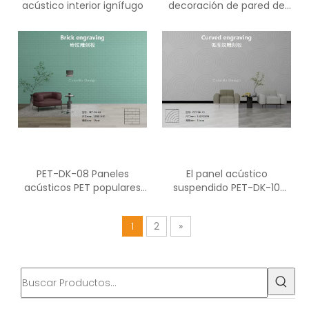
acústico interior ignífugo
decoración de pared de
material absorbente de
sonido de protección
ambiental
PET-DK-08 Paneles
El panel acústico
acústicos PET populares
suspendido PET-DK-10
de estilo creativo para
deflecta los paneles
sala de estudio
decorativos de fibra de
1
2
»
poliéster del estudio