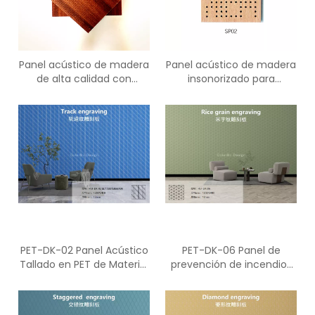
Panel acústico de madera
Panel acústico de madera
de alta calidad con
insonorizado para
microagujeros para
dispositivo de grabación
materiales decorativos
de estudio
PET-DK-02 Panel Acústico
PET-DK-06 Panel de
Tallado en PET de Material
prevención de incendios
Reciclado para
de protección ambiental
Decoración de Cine
de fibra de poliéster