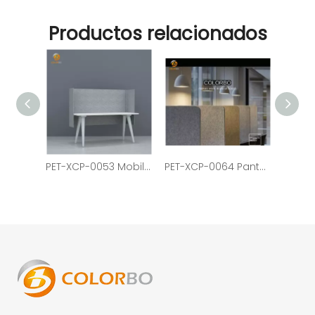
Productos relacionados
PET-XCP-0053 Mobiliario de oficina Estación de trabajo Ambiental PET Pantalla de seguridad acústica
PET-XCP-0064 Pantalla de privacidad para muebles de oficina Pantalla acústica para escritorio