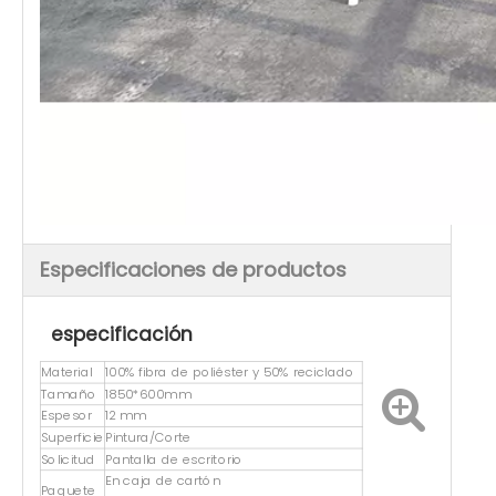
Especificaciones de productos
especificación
Material
100% fibra de poliéster y 50% reciclado
Tamaño
1850*600mm
Espesor
12 mm
Superficie
Pintura/Corte
Solicitud
Pantalla de escritorio
En caja de cartón
Paquete