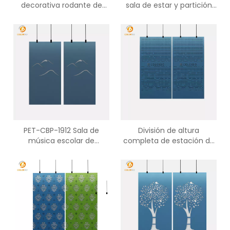
decorativa rodante de
sala de estar y partición
fibra de poliéster plana
de oficina de pantalla
hueca para partición de
colgante PET
habitación
PET-CBP-1912 Sala de
División de altura
música escolar de
completa de estación de
partición Pantalla
trabajo acústica PET-CBP-
decorativa PET
1902 de tabique colgante