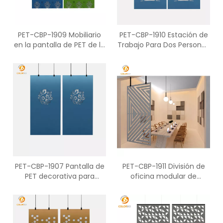
PET-CBP-1909 Mobiliario
PET-CBP-1910 Estación de
en la pantalla de PET de la
Trabajo Para Dos Personas
partición de decoración
Privacidad Espacio De
de la sala de reuniones de
Pantalla
la escuela
PET-CBP-1907 Pantalla de
PET-CBP-1911 División de
PET decorativa para
oficina modular de
muebles colgantes de
pantalla PET para
oficina
biblioteca de restaurante
en casa