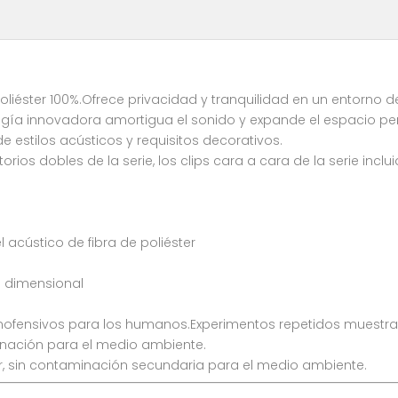
poliéster 100%.Ofrece privacidad y tranquilidad en un entorno d
ología innovadora amortigua el sonido y expande el espacio p
e estilos acústicos y requisitos decorativos.
torios dobles de la serie, los clips cara a cara de la serie inc
 acústico de fibra de poliéster
d dimensional
 inofensivos para los humanos.Experimentos repetidos muestr
minación para el medio ambiente.
uir, sin contaminación secundaria para el medio ambiente.