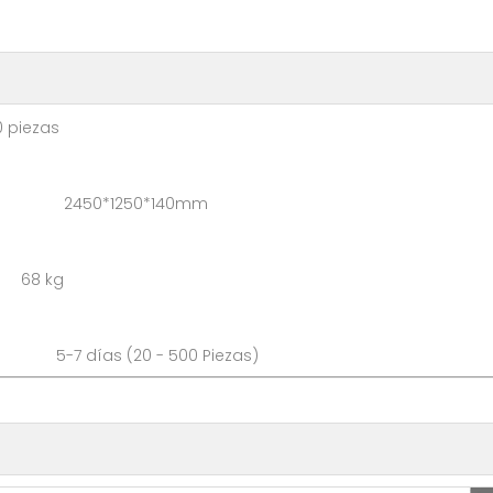
ezas
 2450*1250*140mm
68 kg
a: 5-7 días (20 - 500 Piez