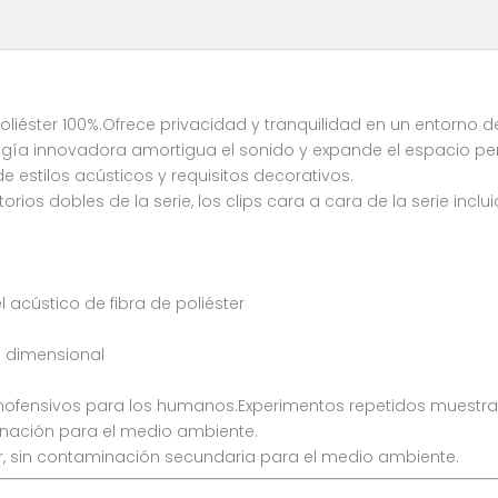
poliéster 100%.Ofrece privacidad y tranquilidad en un entorno d
ología innovadora amortigua el sonido y expande el espacio p
e estilos acústicos y requisitos decorativos.
torios dobles de la serie, los clips cara a cara de la serie inc
 acústico de fibra de poliéster
d dimensional
 inofensivos para los humanos.Experimentos repetidos muestr
minación para el medio ambiente.
uir, sin contaminación secundaria para el medio ambiente.